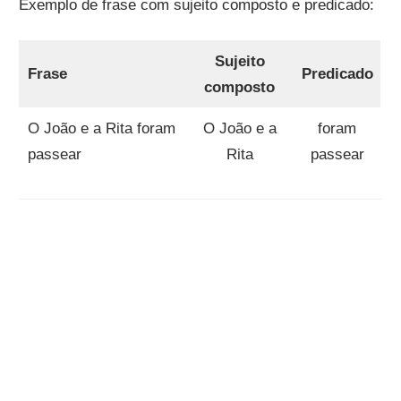
Exemplo de frase com sujeito composto e predicado:
Sujeito
Frase
Predicado
composto
O João e a Rita foram
O João e a
foram
passear
Rita
passear