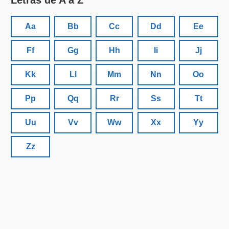
Aa
Bb
Cc
Dd
Ee
Ff
Gg
Hh
Ii
Jj
Kk
Ll
Mm
Nn
Oo
Pp
Qq
Rr
Ss
Tt
Uu
Vv
Ww
Xx
Yy
Zz