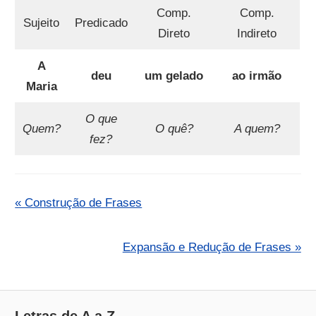
Comp.
Comp.
Sujeito
Predicado
Direto
Indireto
A
deu
um gelado
ao irmão
Maria
O que
Quem?
O quê?
A quem?
fez?
« Construção de Frases
Expansão e Redução de Frases »
Letras de A a Z