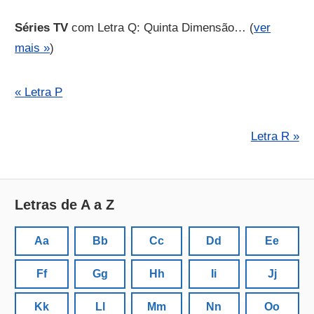
Séries TV
com Letra Q: Quinta Dimensão… (
ver
mais »
)
« Letra P
Letra R »
Letras de A a Z
Aa
Bb
Cc
Dd
Ee
Ff
Gg
Hh
Ii
Jj
Kk
Ll
Mm
Nn
Oo