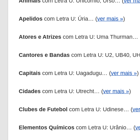
Animais
com Letra U: Unicórnio, Urso… (
ver ma
Apelidos
com Letra U: Úria… (
ver mais »
)
Atores e Atrizes
com Letra U: Uma Thurman… 
Cantores e Bandas
com Letra U: U2, UB40, U
Capitais
com Letra U: Uagadugu… (
ver mais »
)
Cidades
com Letra U: Utrecht… (
ver mais »
)
Clubes de Futebol
com Letra U: Udinese… (
ve
Elementos Químicos
com Letra U: Urânio… (
v