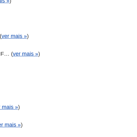
is »
)
(
ver mais »
)
HF… (
ver mais »
)
r mais »
)
er mais »
)