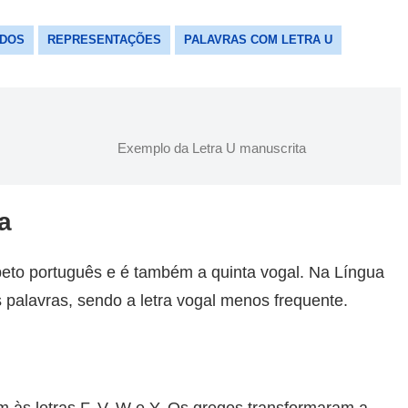
ADOS
REPRESENTAÇÕES
PALAVRAS COM LETRA U
Exemplo da Letra U manuscrita
a
abeto português e é também a quinta vogal. Na Língua
 palavras, sendo a letra vogal menos frequente.
às letras F, V, W e Y. Os gregos transformaram a