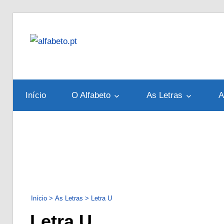
Skip
to
alfabeto.pt
content
Tudo
sobre
o
Início
O Alfabeto
As Letras
A
Alfabeto
Português
Início
>
As Letras
>
Letra U
Letra U