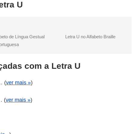
etra U
abeto de Língua Gestual
Letra U no Alfabeto Braille
ortuguesa
adas com a Letra U
… (
ver mais »
)
… (
ver mais »
)