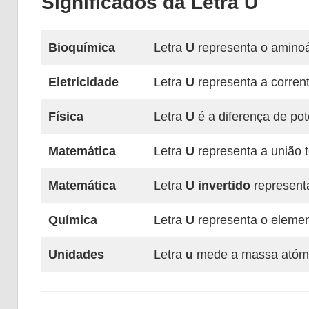
Significados da Letra U
Bioquímica
Letra
U
representa o aminoá
Eletricidade
Letra
U
representa a corrent
Física
Letra
U
é a diferença de pot
Matemática
Letra
U
representa a união t
Matemática
Letra
U invertido
representa
Química
Letra
U
representa o elemen
Unidades
Letra
u
mede a massa atómi