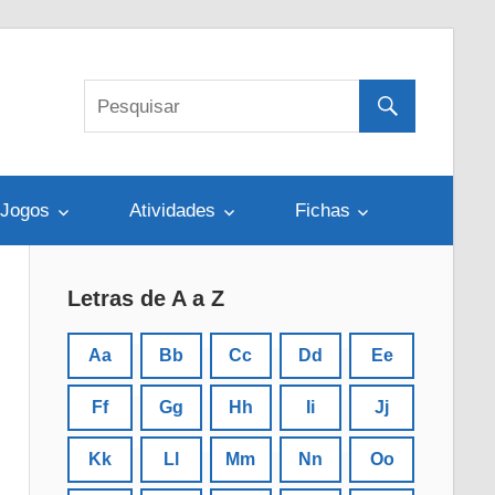
Jogos
Atividades
Fichas
Letras de A a Z
Aa
Bb
Cc
Dd
Ee
Ff
Gg
Hh
Ii
Jj
Kk
Ll
Mm
Nn
Oo