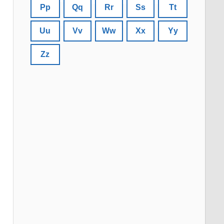
Pp
Qq
Rr
Ss
Tt
Uu
Vv
Ww
Xx
Yy
Zz