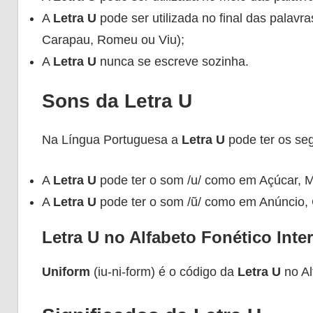
A
Letra U
pode ser utilizada no final das palav
Carapau, Romeu ou Viu);
A
Letra U
nunca se escreve sozinha.
Sons da Letra U
Na Língua Portuguesa a
Letra U
pode ter os seg
A
Letra U
pode ter o som /u/ como em Açúcar, 
A
Letra U
pode ter o som /ũ/ como em Anúncio,
Letra U no Alfabeto Fonético Inte
Uniform
(iu-ni-form) é o código da
Letra U
no Al