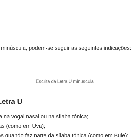
 minúscula, podem-se seguir as seguintes indicações:
Escrita da Letra U minúscula
etra U
 na vogal nasal ou na sílaba tónica;
vras (como em Uva);
as quando faz parte da sílaba tónica (como em Bule);