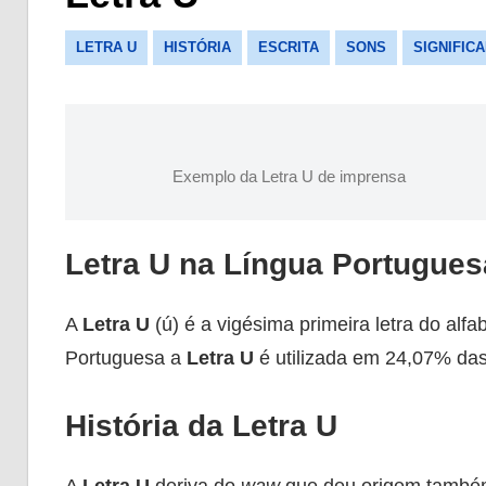
LETRA U
HISTÓRIA
ESCRITA
SONS
SIGNIFIC
Exemplo da Letra U de imprensa
Letra U na Língua Portugues
A
Letra U
(ú) é a vigésima primeira letra do alf
Portuguesa a
Letra U
é utilizada em 24,07% das
História da Letra U
A
Letra U
deriva do
waw
que deu origem também 