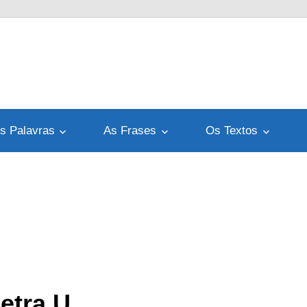
s Palavras
As Frases
Os Textos
etra U