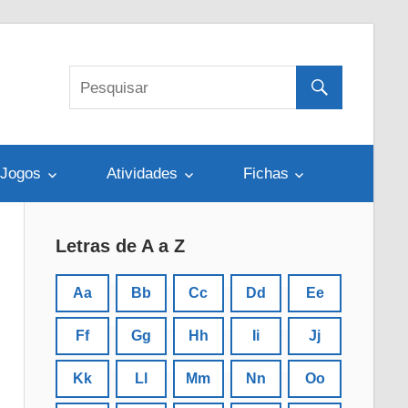
Jogos
Atividades
Fichas
Letras de A a Z
Aa
Bb
Cc
Dd
Ee
Ff
Gg
Hh
Ii
Jj
Kk
Ll
Mm
Nn
Oo