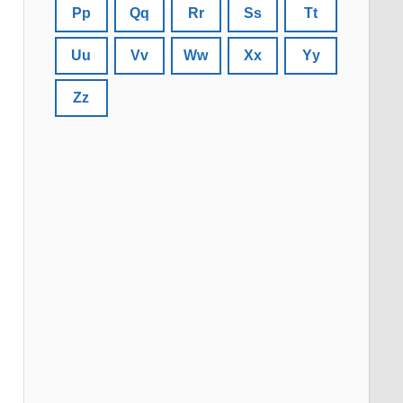
Pp
Qq
Rr
Ss
Tt
Uu
Vv
Ww
Xx
Yy
Zz