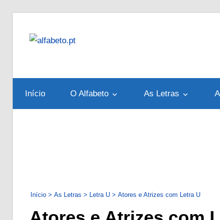
Skip
to
alfabeto.pt
content
Tudo
sobre
o
Início
O Alfabeto
As Letras
A
Alfabeto
Português
Início
>
As Letras
>
Letra U
>
Atores e Atrizes com Letra U
Atores e Atrizes com L