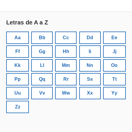
Letras de A a Z
Aa
Bb
Cc
Dd
Ee
Ff
Gg
Hh
Ii
Jj
Kk
Ll
Mm
Nn
Oo
Pp
Qq
Rr
Ss
Tt
Uu
Vv
Ww
Xx
Yy
Zz