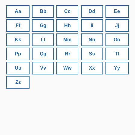
Aa
Bb
Cc
Dd
Ee
Ff
Gg
Hh
Ii
Jj
Kk
Ll
Mm
Nn
Oo
Pp
Qq
Rr
Ss
Tt
Uu
Vv
Ww
Xx
Yy
Zz