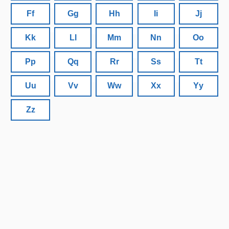
Ff
Gg
Hh
Ii
Jj
Kk
Ll
Mm
Nn
Oo
Pp
Qq
Rr
Ss
Tt
Uu
Vv
Ww
Xx
Yy
Zz