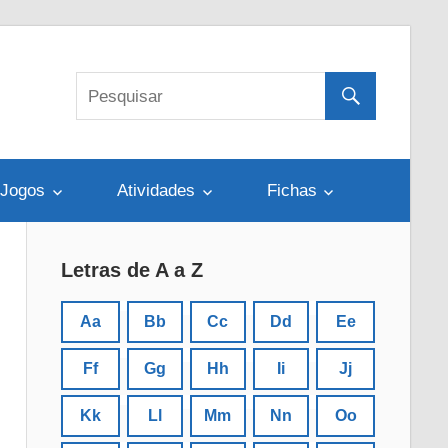
Jogos
Atividades
Fichas
Letras de A a Z
Aa
Bb
Cc
Dd
Ee
Ff
Gg
Hh
Ii
Jj
Kk
Ll
Mm
Nn
Oo