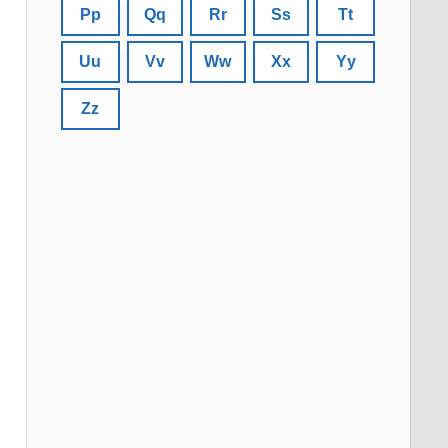
Pp
Qq
Rr
Ss
Tt
Uu
Vv
Ww
Xx
Yy
Zz