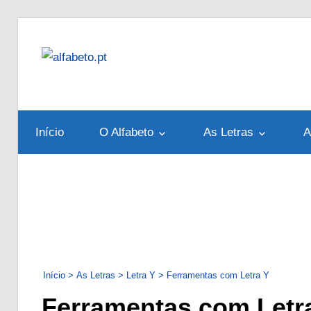
Skip
to
alfabeto.pt
content
Tudo
sobre
o
Início
O Alfabeto
As Letras
A
Alfabeto
Português
Início
>
As Letras
>
Letra Y
>
Ferramentas com Letra Y
Ferramentas com Letr