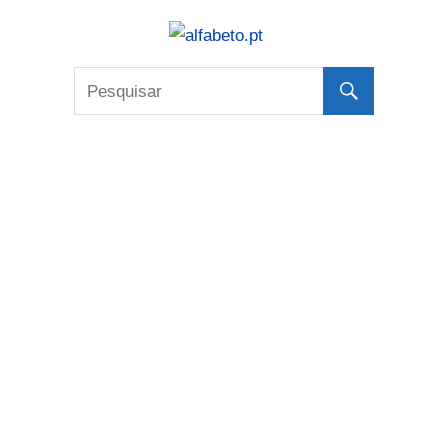
Skip
alfabeto.p
to
Tudo
content
sobre
o
Alfabeto
Português