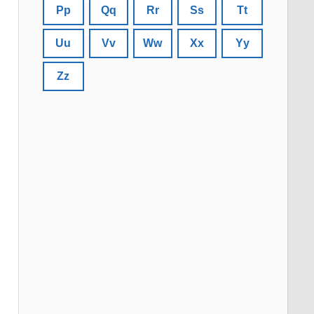
Pp
Qq
Rr
Ss
Tt
Uu
Vv
Ww
Xx
Yy
Zz