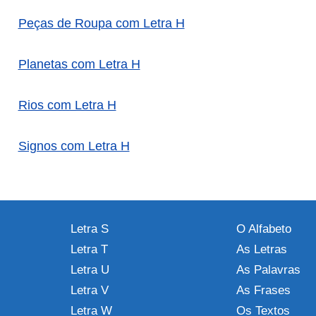
Peças de Roupa com Letra H
Planetas com Letra H
Rios com Letra H
Signos com Letra H
Letra S
O Alfabeto
Letra T
As Letras
Letra U
As Palavras
Letra V
As Frases
Letra W
Os Textos