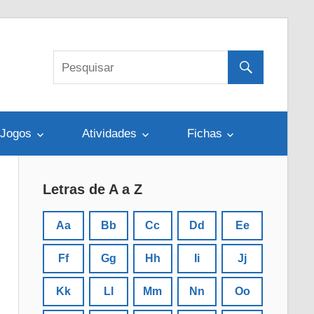
Jogos
Atividades
Fichas
Letras de A a Z
Aa
Bb
Cc
Dd
Ee
Ff
Gg
Hh
Ii
Jj
Kk
Ll
Mm
Nn
Oo