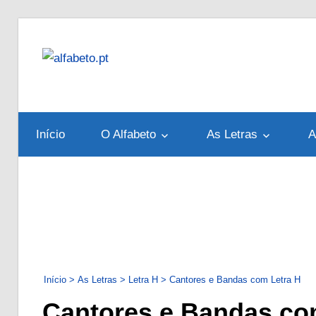
Skip
to
alfabeto.pt
content
Tudo
sobre
o
Início
O Alfabeto
As Letras
A
Alfabeto
Português
Início
>
As Letras
>
Letra H
>
Cantores e Bandas com Letra H
Cantores e Bandas co