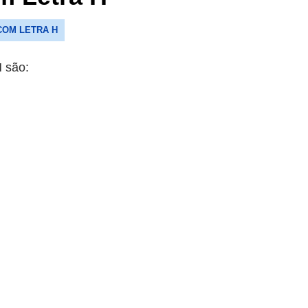
COM LETRA H
 são: