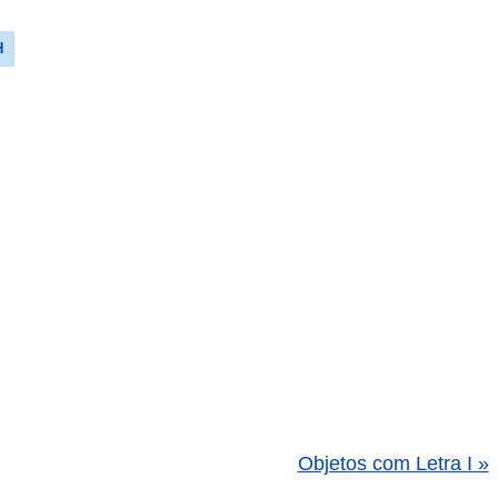
H
Objetos com Letra I »