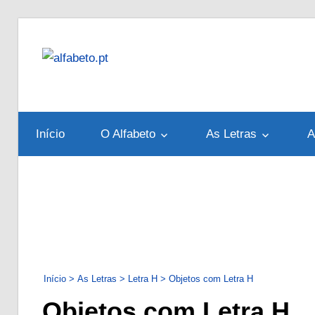
Skip
to
alfabeto.pt
content
Tudo
sobre
o
Início
O Alfabeto
As Letras
A
Alfabeto
Português
Início
>
As Letras
>
Letra H
>
Objetos com Letra H
Objetos com Letra H