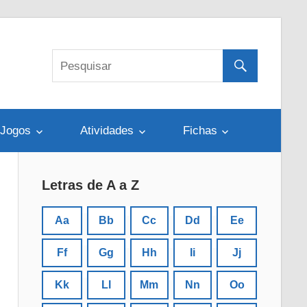
Jogos
Atividades
Fichas
Letras de A a Z
Aa
Bb
Cc
Dd
Ee
Ff
Gg
Hh
Ii
Jj
Kk
Ll
Mm
Nn
Oo