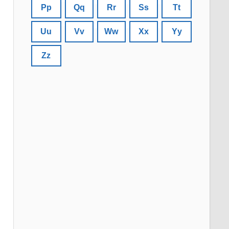
Pp
Qq
Rr
Ss
Tt
Uu
Vv
Ww
Xx
Yy
Zz