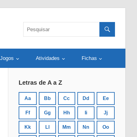
Jogos
Atividades
Fichas
Letras de A a Z
Aa
Bb
Cc
Dd
Ee
Ff
Gg
Hh
Ii
Jj
Kk
Ll
Mm
Nn
Oo