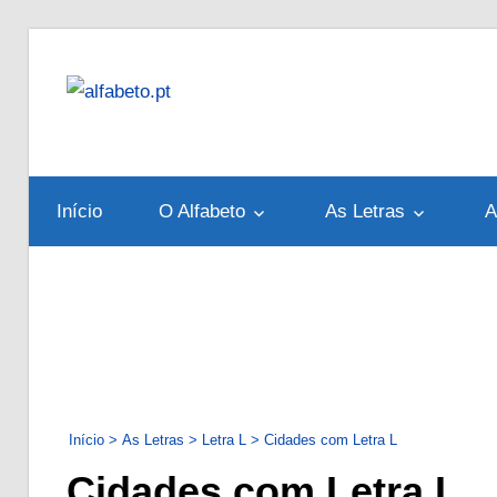
Skip
to
alfabeto.pt
content
Tudo
sobre
o
Início
O Alfabeto
As Letras
A
Alfabeto
Português
Início
>
As Letras
>
Letra L
>
Cidades com Letra L
Cidades com Letra L