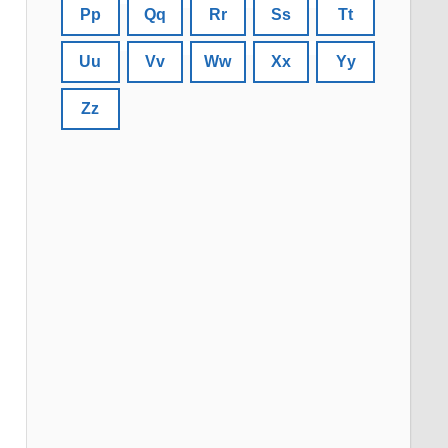
Pp
Qq
Rr
Ss
Tt
Uu
Vv
Ww
Xx
Yy
Zz