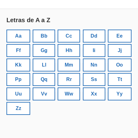
Letras de A a Z
Aa
Bb
Cc
Dd
Ee
Ff
Gg
Hh
Ii
Jj
Kk
Ll
Mm
Nn
Oo
Pp
Qq
Rr
Ss
Tt
Uu
Vv
Ww
Xx
Yy
Zz