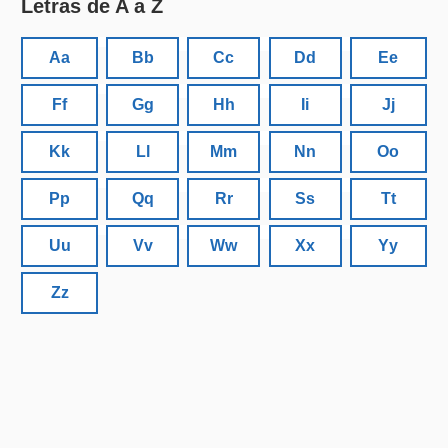
Letras de A a Z
Aa
Bb
Cc
Dd
Ee
Ff
Gg
Hh
Ii
Jj
Kk
Ll
Mm
Nn
Oo
Pp
Qq
Rr
Ss
Tt
Uu
Vv
Ww
Xx
Yy
Zz