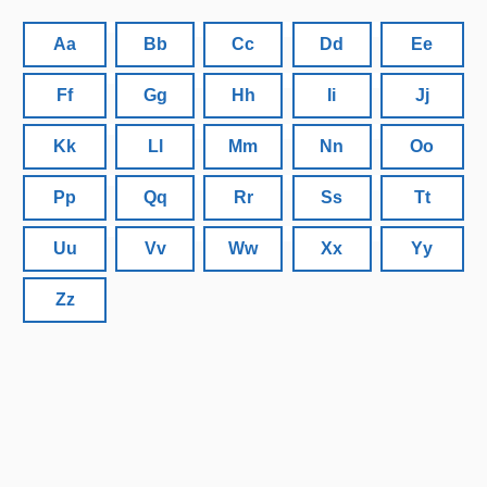
Aa
Bb
Cc
Dd
Ee
Ff
Gg
Hh
Ii
Jj
Kk
Ll
Mm
Nn
Oo
Pp
Qq
Rr
Ss
Tt
Uu
Vv
Ww
Xx
Yy
Zz