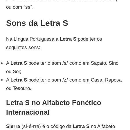
ou com “ss”.
Sons da Letra S
Na Língua Portuguesa a
Letra S
pode ter os
seguintes sons:
A
Letra S
pode ter o som /s/ como em Sapato, Sino
ou Sol;
A
Letra S
pode ter o som /z/ como em Casa, Raposa
ou Tesouro.
Letra S no Alfabeto Fonético
Internacional
Sierra
(si-é-rra) é o código da
Letra S
no Alfabeto