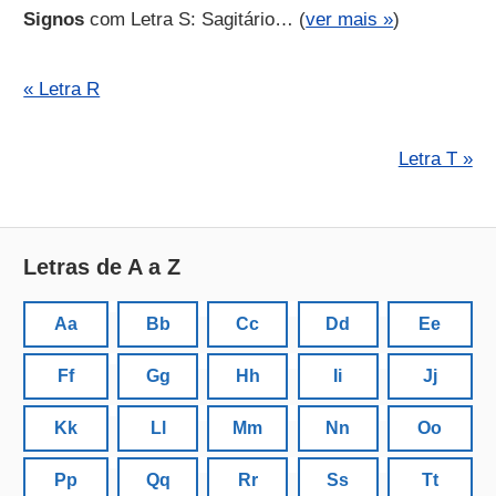
Signos
com Letra S: Sagitário… (
ver mais »
)
« Letra R
Letra T »
Letras de A a Z
Aa
Bb
Cc
Dd
Ee
Ff
Gg
Hh
Ii
Jj
Kk
Ll
Mm
Nn
Oo
Pp
Qq
Rr
Ss
Tt