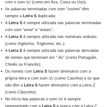
com o som /z/ (como em Asa, Coisa ou Uso);
As palavras terminadas com som “íssimo” têm
sempre a
Letra S
duplicada;
A
Letra S
é sempre utilizada nas palavras terminadas
com som “ense” e “enses”;
A
Letra S
é sempre utilizada nos numerais ordinais
(como Vigésimo, Trigésimo, etc.);
A
Letra S
é sempre utilizada nas palavras derivadas
de nomes que terminam em “-ês” (como Português,
Chinês ou Francês);
Os nomes com
Letra S
fazem diminutivo com a
própria letra e com som /z/ (como Casinha) e os que
não têm a
Letra S
fazem diminutivo com a Letra Z
(como Cãozinho);
No início das palavras o som /s/ é sempre
representado com a
Letra S
e nunca com a Letra Ç