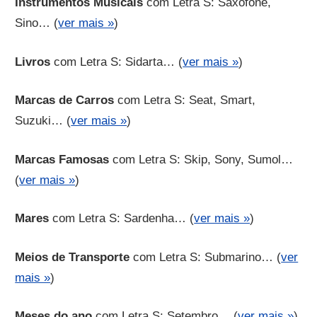
Instrumentos Musicais
com Letra S: Saxofone,
Sino… (
ver mais »
)
Livros
com Letra S: Sidarta… (
ver mais »
)
Marcas de Carros
com Letra S: Seat, Smart,
Suzuki… (
ver mais »
)
Marcas Famosas
com Letra S: Skip, Sony, Sumol…
(
ver mais »
)
Mares
com Letra S: Sardenha… (
ver mais »
)
Meios de Transporte
com Letra S: Submarino… (
ver
mais »
)
Meses do ano
com Letra S: Setembro… (
ver mais »
)