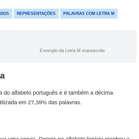
ADOS
REPRESENTAÇÕES
PALAVRAS COM LETRA M
Exemplo da Letra M manuscrita
sa
ra do alfabeto português e é também a décima
tilizada em 27,39% das palavras.
ava uma coruja. Depois no alfabeto fenício recebeu a