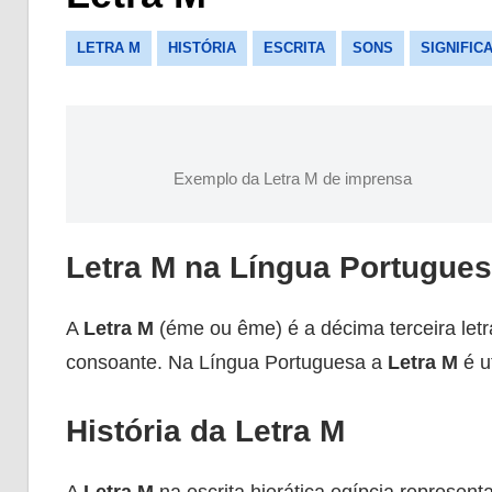
LETRA M
HISTÓRIA
ESCRITA
SONS
SIGNIFIC
Exemplo da Letra M de imprensa
Letra M na Língua Portugue
A
Letra M
(éme ou ême) é a décima terceira let
consoante. Na Língua Portuguesa a
Letra M
é u
História da Letra M
A
Letra M
na escrita hierática egípcia represent