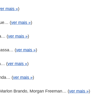
ver mais »
)
que… (
ver mais »
)
a… (
ver mais »
)
Massa… (
ver mais »
)
a… (
ver mais »
)
anda… (
ver mais »
)
 Marlon Brando, Morgan Freeman… (
ver mais »
)