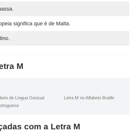
massa.
peia significa que é de Malta.
ino.
etra M
abeto de Língua Gestual
Letra M no Alfabeto Braille
ortuguesa
çadas com a Letra M