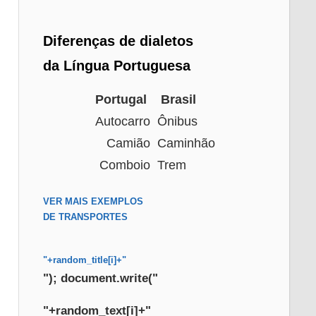
Diferenças de dialetos
da Língua Portuguesa
Portugal
Brasil
Autocarro
Ônibus
Camião
Caminhão
Comboio
Trem
VER MAIS EXEMPLOS
DE TRANSPORTES
"+random_title[i]+"
"); document.write("
"+random_text[i]+"