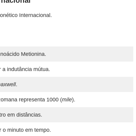
rnacional
onético Internacional.
noácido Metionina.
 a indutância mútua.
axwell
.
mana representa 1000 (
mile
).
ro em distâncias.
r o minuto em tempo.