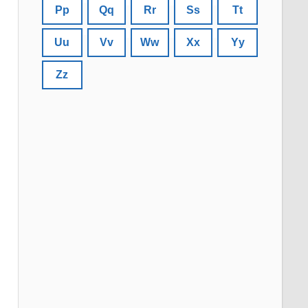
Pp
Qq
Rr
Ss
Tt
Uu
Vv
Ww
Xx
Yy
Zz