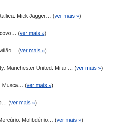
llica, Mick Jagger… (
ver mais »
)
scovo… (
ver mais »
)
Milão… (
ver mais »
)
y, Manchester United, Milan… (
ver mais »
)
, Musca… (
ver mais »
)
o… (
ver mais »
)
ercúrio, Molibdénio… (
ver mais »
)