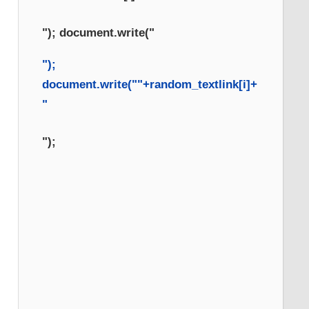
"); document.write("
");
document.write("
"+random_textlink[i]+
"
");