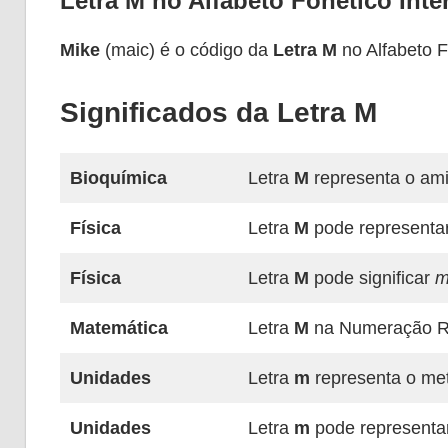
Letra M no Alfabeto Fonético Inte
Mike
(maic) é o código da
Letra M
no Alfabeto F
Significados da Letra M
Bioquímica
Letra
M
representa o ami
Física
Letra
M
pode representar
Física
Letra
M
pode significar
m
Matemática
Letra
M
na Numeração Ro
Unidades
Letra
m
representa o met
Unidades
Letra
m
pode representa