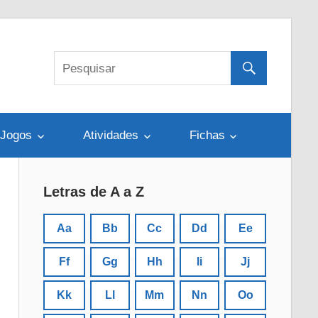
Jogos
Atividades
Fichas
Letras de A a Z
Aa
Bb
Cc
Dd
Ee
Ff
Gg
Hh
Ii
Jj
Kk
Ll
Mm
Nn
Oo