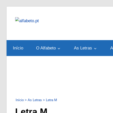
Skip
to
alfabeto.pt
content
Tudo
sobre
o
Início
O Alfabeto
As Letras
A
Alfabeto
Português
Início
>
As Letras
>
Letra M
Letra M