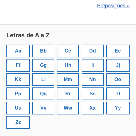
Preposições »
Letras de A a Z
Aa
Bb
Cc
Dd
Ee
Ff
Gg
Hh
Ii
Jj
Kk
Ll
Mm
Nn
Oo
Pp
Qq
Rr
Ss
Tt
Uu
Vv
Ww
Xx
Yy
Zz