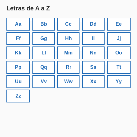
Letras de A a Z
Aa
Bb
Cc
Dd
Ee
Ff
Gg
Hh
Ii
Jj
Kk
Ll
Mm
Nn
Oo
Pp
Qq
Rr
Ss
Tt
Uu
Vv
Ww
Xx
Yy
Zz