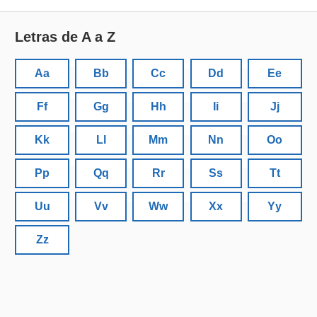
Letras de A a Z
Aa
Bb
Cc
Dd
Ee
Ff
Gg
Hh
Ii
Jj
Kk
Ll
Mm
Nn
Oo
Pp
Qq
Rr
Ss
Tt
Uu
Vv
Ww
Xx
Yy
Zz