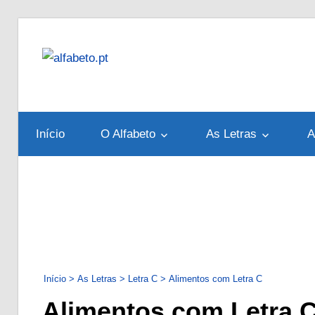
Skip
to
alfabeto.pt
content
Tudo
sobre
o
Início
O Alfabeto
As Letras
A
Alfabeto
Português
Início
>
As Letras
>
Letra C
>
Alimentos com Letra C
Alimentos com Letra 