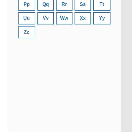
Pp
Qq
Rr
Ss
Tt
Uu
Vv
Ww
Xx
Yy
Zz