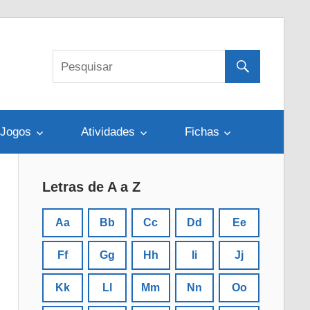
Jogos
Atividades
Fichas
Letras de A a Z
Aa
Bb
Cc
Dd
Ee
Ff
Gg
Hh
Ii
Jj
Kk
Ll
Mm
Nn
Oo