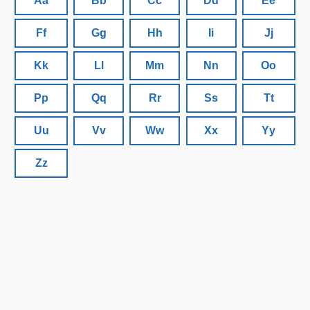
Aa
Bb
Cc
Dd
Ee
Ff
Gg
Hh
Ii
Jj
Kk
Ll
Mm
Nn
Oo
Pp
Qq
Rr
Ss
Tt
Uu
Vv
Ww
Xx
Yy
Zz