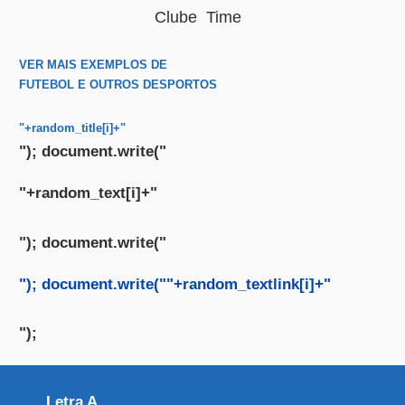
Clube
Time
VER MAIS EXEMPLOS DE
FUTEBOL E OUTROS DESPORTOS
"+random_title[i]+"
"); document.write("
"+random_text[i]+"
"); document.write("
"); document.write("
"+random_textlink[i]+"
");
Letra A