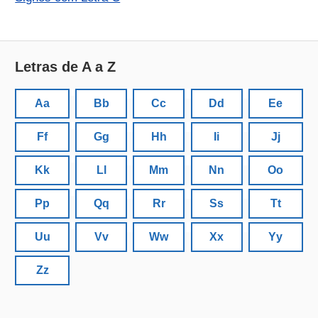
Letras de A a Z
Aa
Bb
Cc
Dd
Ee
Ff
Gg
Hh
Ii
Jj
Kk
Ll
Mm
Nn
Oo
Pp
Qq
Rr
Ss
Tt
Uu
Vv
Ww
Xx
Yy
Zz