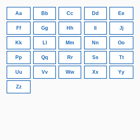
Aa
Bb
Cc
Dd
Ee
Ff
Gg
Hh
Ii
Jj
Kk
Ll
Mm
Nn
Oo
Pp
Qq
Rr
Ss
Tt
Uu
Vv
Ww
Xx
Yy
Zz