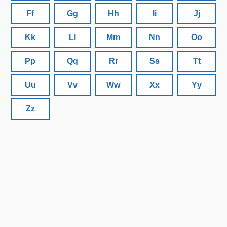
Ff
Gg
Hh
Ii
Jj
Kk
Ll
Mm
Nn
Oo
Pp
Qq
Rr
Ss
Tt
Uu
Vv
Ww
Xx
Yy
Zz