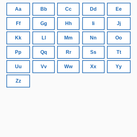
Aa
Bb
Cc
Dd
Ee
Ff
Gg
Hh
Ii
Jj
Kk
Ll
Mm
Nn
Oo
Pp
Qq
Rr
Ss
Tt
Uu
Vv
Ww
Xx
Yy
Zz