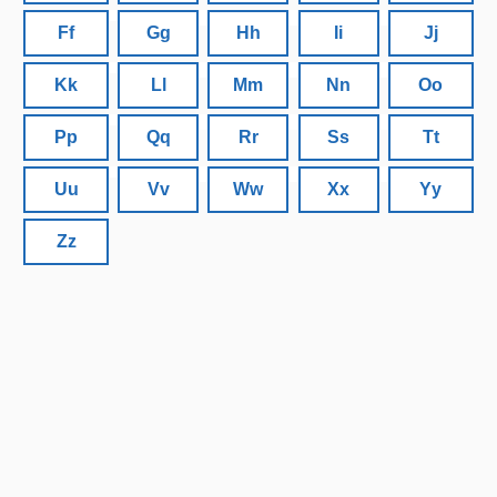
Ff
Gg
Hh
Ii
Jj
Kk
Ll
Mm
Nn
Oo
Pp
Qq
Rr
Ss
Tt
Uu
Vv
Ww
Xx
Yy
Zz