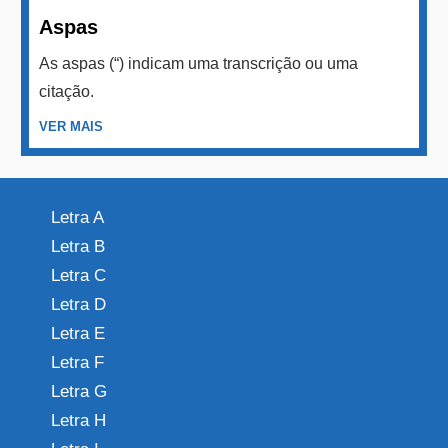
Aspas
As aspas (“) indicam uma transcrição ou uma
citação.
VER MAIS
Letra A
Letra B
Letra C
Letra D
Letra E
Letra F
Letra G
Letra H