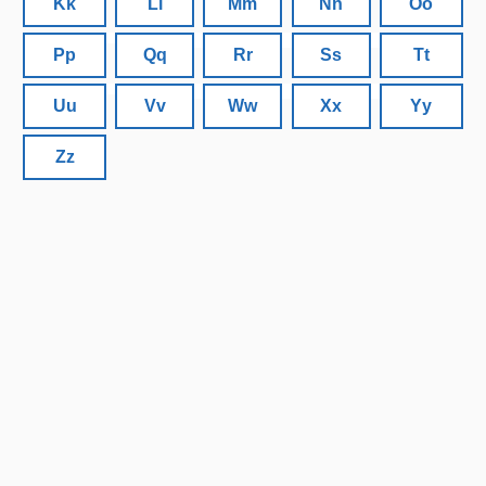
Kk
Ll
Mm
Nn
Oo
Pp
Qq
Rr
Ss
Tt
Uu
Vv
Ww
Xx
Yy
Zz