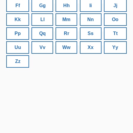
Ff
Gg
Hh
Ii
Jj
Kk
Ll
Mm
Nn
Oo
Pp
Qq
Rr
Ss
Tt
Uu
Vv
Ww
Xx
Yy
Zz