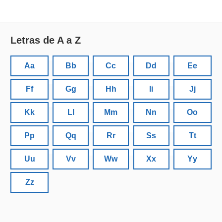
Letras de A a Z
Aa
Bb
Cc
Dd
Ee
Ff
Gg
Hh
Ii
Jj
Kk
Ll
Mm
Nn
Oo
Pp
Qq
Rr
Ss
Tt
Uu
Vv
Ww
Xx
Yy
Zz