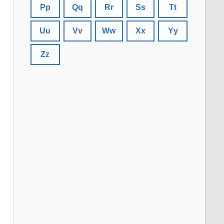
Pp
Qq
Rr
Ss
Tt
Uu
Vv
Ww
Xx
Yy
Zz