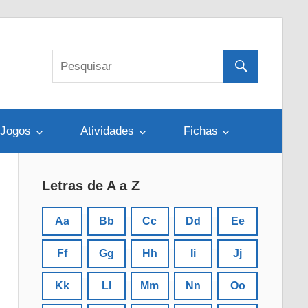
Jogos
Atividades
Fichas
Letras de A a Z
Aa
Bb
Cc
Dd
Ee
Ff
Gg
Hh
Ii
Jj
Kk
Ll
Mm
Nn
Oo