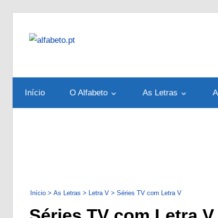
Skip
to
alfabeto.pt
content
Tudo
sobre
o
Início
O Alfabeto
As Letras
A
Alfabeto
Português
Início
>
As Letras
>
Letra V
>
Séries TV com Letra V
Séries TV com Letra V