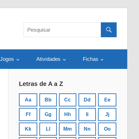
Jogos
Atividades
Fichas
Letras de A a Z
Aa
Bb
Cc
Dd
Ee
Ff
Gg
Hh
Ii
Jj
Kk
Ll
Mm
Nn
Oo