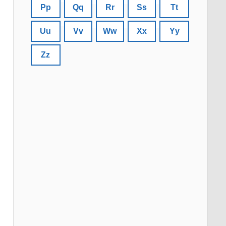
Pp
Qq
Rr
Ss
Tt
Uu
Vv
Ww
Xx
Yy
Zz