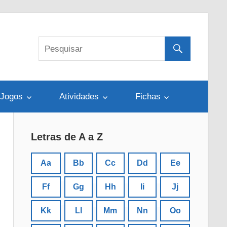
Jogos
Atividades
Fichas
Letras de A a Z
Aa
Bb
Cc
Dd
Ee
Ff
Gg
Hh
Ii
Jj
Kk
Ll
Mm
Nn
Oo