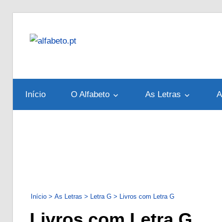
Skip
to
alfabeto.pt
content
Tudo
sobre
o
Início
O Alfabeto
As Letras
A
Alfabeto
Português
Início
>
As Letras
>
Letra G
>
Livros com Letra G
Livros com Letra G