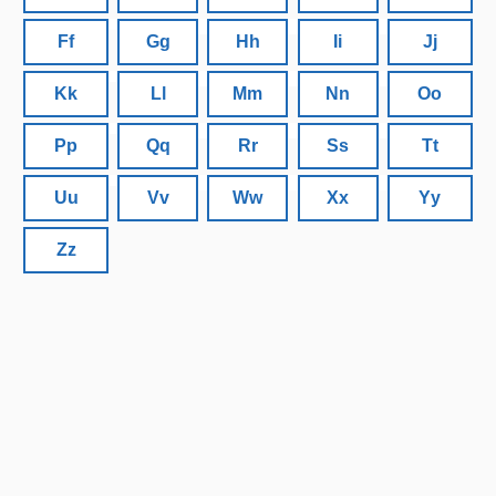
Ff
Gg
Hh
Ii
Jj
Kk
Ll
Mm
Nn
Oo
Pp
Qq
Rr
Ss
Tt
Uu
Vv
Ww
Xx
Yy
Zz