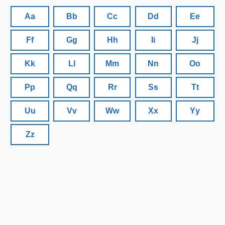
Aa
Bb
Cc
Dd
Ee
Ff
Gg
Hh
Ii
Jj
Kk
Ll
Mm
Nn
Oo
Pp
Qq
Rr
Ss
Tt
Uu
Vv
Ww
Xx
Yy
Zz